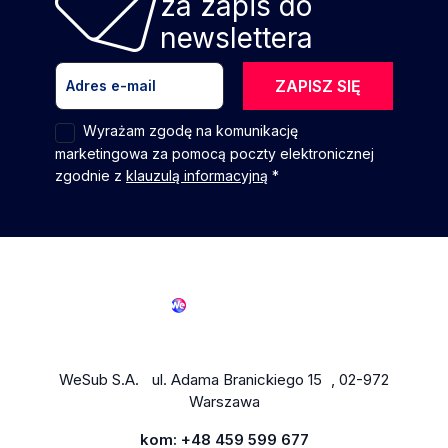
za zapis do
newslettera
ZAPISZ SIĘ
Wyrażam zgodę na komunikację
marketingowa za pomocą poczty elektronicznej
zgodnie z
klauzulą informacyjną
*
WeSub S.A. ul. Adama Branickiego 15 , 02-972
Warszawa
kom:
+48 459 599 677