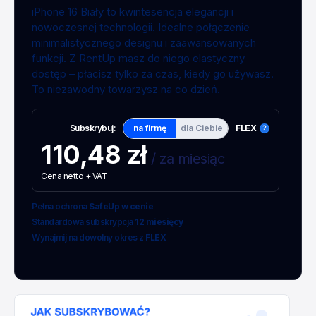
iPhone 16 Biały to kwintesencja elegancji i
nowoczesnej technologii. Idealne połączenie
minimalistycznego designu i zaawansowanych
funkcji. Z RentUp masz do niego elastyczny
dostęp – płacisz tylko za czas, kiedy go używasz.
To niezawodny towarzysz na co dzień.
Subskrybuj:
na firmę
dla Ciebie
FLEX
110,48 zł
/ za miesiąc
Cena netto + VAT
Pełna ochrona
SafeUp w cenie
Standardowa subskrypcja
12 miesięcy
Wynajmij na dowolny okres z
FLEX