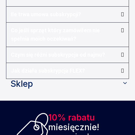
Ile trwa umowa subskrypcji?
Co jeśli sprzęt który zamówiłem nie
spełnia moich oczekiwań?
Czym się różni subskrypcja od najmu?
Jak działa subskrypcja FLEX?
Sklep
10% rabatu
miesięcznie!