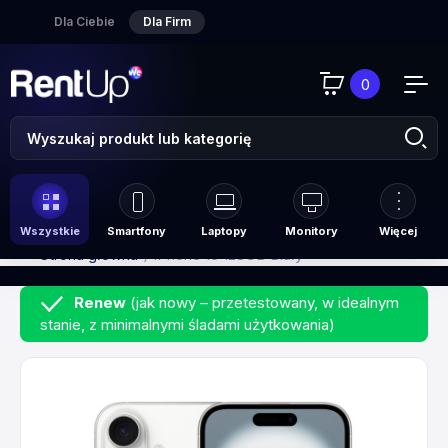
Dla Ciebie
Dla Firm
0
Wszystkie
Smartfony
Laptopy
Monitory
Więcej
Strona główna
iPhone 16 128GB Biały
Renew
(jak nowy – przetestowany, w idealnym
stanie, z minimalnymi śladami użytkowania)