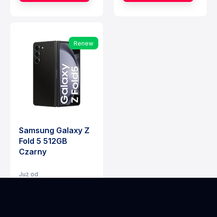
Renew
Samsung Galaxy Z
Fold 5 512GB
Czarny
Już od
132,76 zł
netto + VAT
/ miesiąc
Cena