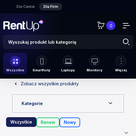
Dla Ciebie
Dla Firm
0
Wszystkie
Smartfony
Laptopy
Monitory
Więcej
Zobacz wszystkie produkty
Kategorie
Wszystkie
Renew
Nowy