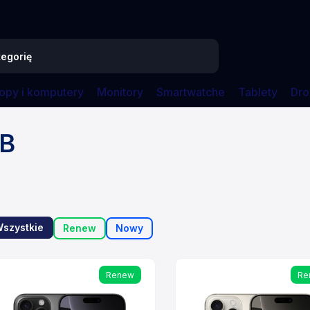
opy i komputery
Monitory
Smartwatche
Tablety
Dro
iPhone 16 Pro
iPhone 16 Pro 512GB
GB
szystkie
Renew
Nowy
Renew
Re