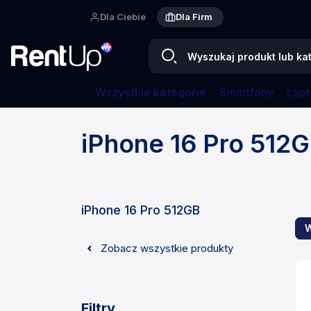
Dla Ciebie
Dla Firm
Wszystkie kategorie
Smartfony
Lapt
Strona główna
Smartfony
Apple
iPhone 16
iPhone 16 Pro 512
iPhone 16 Pro 512GB
W
Zobacz wszystkie produkty
Filtry