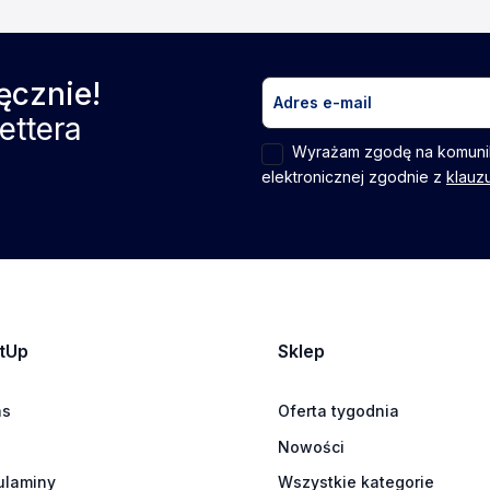
ęcznie!
ettera
Wyrażam zgodę na komuni
elektronicznej zgodnie z
klauz
tUp
Sklep
as
Oferta tygodnia
Nowości
ulaminy
Wszystkie kategorie