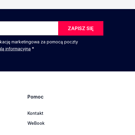
ZAPISZ SIĘ
kację marketingowa za pomocą poczty
ulą informacyjną
*
Pomoc
Kontakt
WeBook