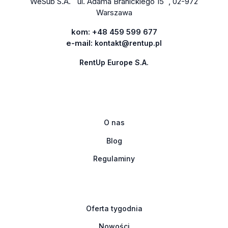
WeSub S.A. ul. Adama Branickiego 15 , 02-972
Warszawa
kom:
+48 459 599 677
e-mail:
kontakt@rentup.pl
RentUp Europe S.A.
O nas
Blog
Regulaminy
Oferta tygodnia
Nowości