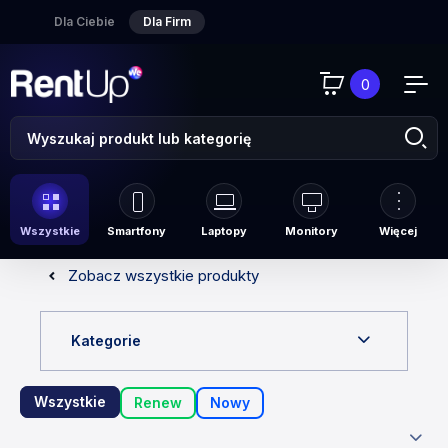
Dla Ciebie
Dla Firm
0
Wszystkie
Smartfony
Laptopy
Monitory
Więcej
Zobacz wszystkie produkty
Kategorie
Wszystkie
Renew
Nowy