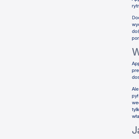
ryt
Dod
wyd
doś
pom
W
App
pre
dos
Ale
pył
wee
tyl
wła
J