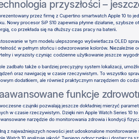
echnologia przyszłości – jeszc
rezentowany przez firmę z Cupertino smartwatch Apple 10 to je
ku. Nowy procesor SiP S10 zapewnia płynne działanie, szybsze otw
rgią, co przekłada się na dłuższy czas pracy na baterii.
tosowanie w tym modelu ulepszonego wyświetlacza OLED sprawi
telność w pełnym słońcu i odwzorowanie kolorów. Niezależnie o
telny i wyrazisty czyniąc codzienne użytkowanie jeszcze wygod
le zadbało także o bardziej precyzyjny system lokalizacji, umożl
ądzeń oraz nawigację w czasie rzeczywistym. To wszystko sprawia
lowym dodatkiem, ale również praktycznym narzędziem do codzi
aawansowane funkcje zdrowotn
oczesne czujniki pozwalają jeszcze dokładniej mierzyć paramet
ych w czasie rzeczywistym. Dzięki nim Apple Watch Series 10 to n
wansowane narzędzie do monitorowania zdrowia i kondycji fizycz
ną z najważniejszych nowości jest udoskonalone monitorowanie
le Watch 10 analizuje jakość Twojego odpoczynku i dostarcza 