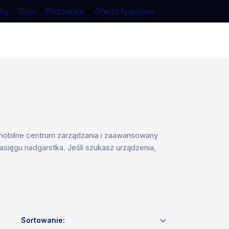
ny
Dom
Pozostałe
Oferta tygodnia
, mobilne centrum zarządzania i zaawansowany
ięgu nadgarstka. Jeśli szukasz urządzenia,
Sortowanie: