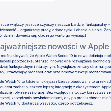
Cena
zcze większy, jeszcze szybszy i jeszcze bardziej funkcjonalny
zienność – organizacje pracy, odpoczynku i dbanie o siebie. Zo
j dzień i dowiedz się, dlaczego warto go wynająć!
ajważniejsze nowości w Apple 
 można ukrywać, że Apple Watch Series 10 to nowa definicja intel
niosło poprzeczkę, oferując innowacyjne rozwiązania technologic
dziej funkcjonalnym i intuicyjnym. Największe zmiany obejmują p
an, ultrawydajny procesor oraz przełomowe funkcje monitorowani
le Watch 10 to także smuklejsza i lżejsza obudowa, a to przekła
ducent zadbał o jeszcze lepszą integrację z ekosystemem Apple
alizację i płynniejszą pracę. Bez względu na to, czy korzystasz
ycznej, zarządzania powiadomieniami, czy po prostu chcesz mieć
le Watch 10 dostarcza wszystko, czego potrzebujesz.