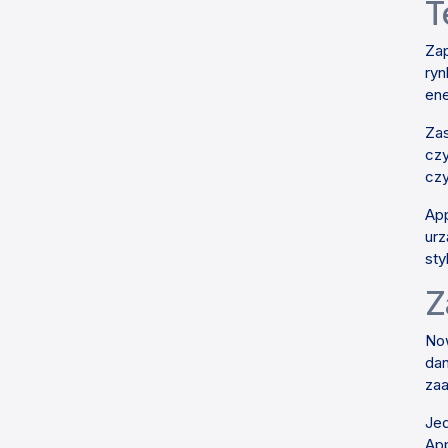
T
Zap
ryn
ene
Zas
czy
czy
App
urz
sty
Z
Now
dan
zaa
Jed
App