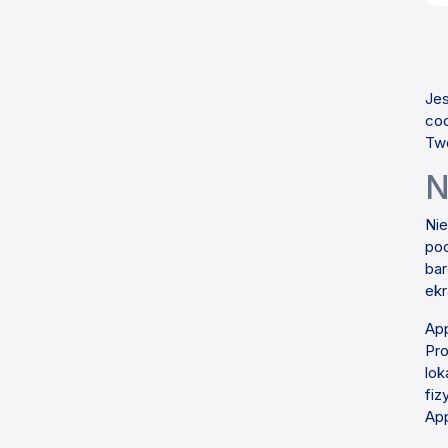
Jes
cod
Twó
N
Nie
pod
bar
ekr
App
Pro
lok
fiz
App