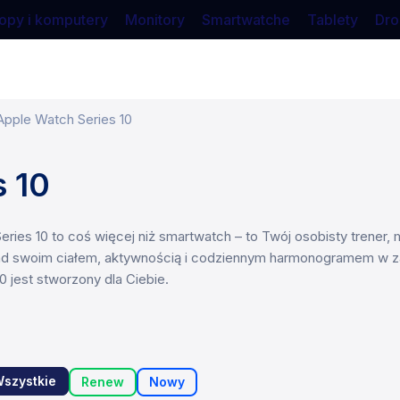
opy i komputery
Monitory
Smartwatche
Tablety
Dro
Apple Watch Series 10
s 10
ries 10 to coś więcej niż smartwatch – to Twój osobisty trener
ad swoim ciałem, aktywnością i codziennym harmonogramem w zas
 jest stworzony dla Ciebie.
szystkie
Renew
Nowy