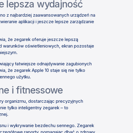
ze lepsza wydajność
dno z najbardziej zaawansowanych urządzeń na
ieranie aplikacji i jeszcze lepsze zarządzanie
a, że zegarek oferuje jeszcze lepszą
d warunków oświetleniowych, ekran pozostaje
niejszym.
iwiający łatwiejsze odnajdywanie zagubionych
, że zegarek Apple 10 staje się nie tylko
ennego użytku.
e i fitnessowe
ry organizmu, dostarczając precyzyjnych
ie tylko inteligentny zegarek – to
nej.
 snu i wykrywanie bezdechu sennego. Zegarek
szczegółowe raporty, pomagając dbać o zdrowy