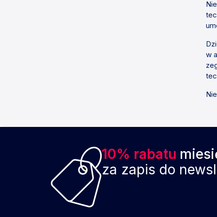
Nie
tec
umo
Dzi
w a
zeg
tec
Nie
10% rabatu
miesi
za zapis do newsl