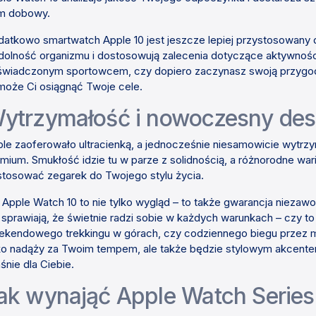
m dobowy.
atkowo smartwatch Apple 10 jest jeszcze lepiej przystosowany d
olność organizmu i dostosowują zalecenia dotyczące aktywności 
wiadczonym sportowcem, czy dopiero zaczynasz swoją przygod
oże Ci osiągnąć Twoje cele.
ytrzymałość i nowoczesny des
le zaoferowało ultracienką, a jednocześnie niesamowicie wytr
mium. Smukłość idzie tu w parze z solidnością, a różnorodne war
tosować zegarek do Twojego stylu życia.
 Apple Watch 10 to nie tylko wygląd – to także gwarancja niez
 sprawiają, że świetnie radzi sobie w każdych warunkach – czy t
kendowego trekkingu w górach, czy codziennego biegu przez mia
ko nadąży za Twoim tempem, ale także będzie stylowym akcentem 
śnie dla Ciebie.
ak wynająć Apple Watch Series