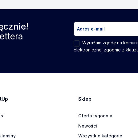
ęcznie!
ettera
Wyrażam zgodę na komuni
elektronicznej zgodnie z
klauz
tUp
Sklep
as
Oferta tygodnia
Nowości
ulaminy
Wszystkie kategorie