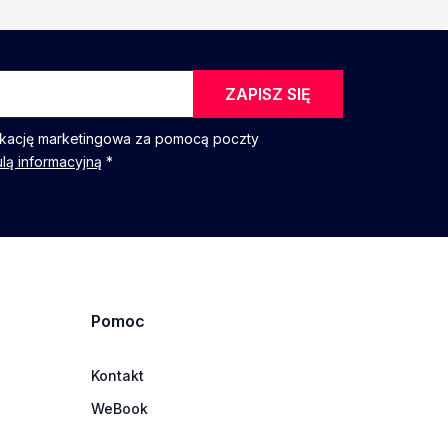
ZAPISZ SIĘ
kację marketingowa za pomocą poczty
ulą informacyjną
*
Pomoc
Kontakt
WeBook