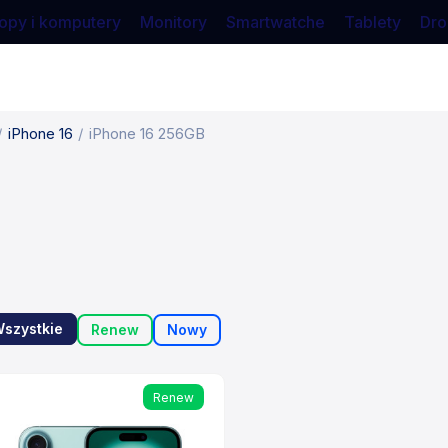
opy i komputery
Monitory
Smartwatche
Tablety
Dro
iPhone 16
iPhone 16 256GB
szystkie
Renew
Nowy
Renew