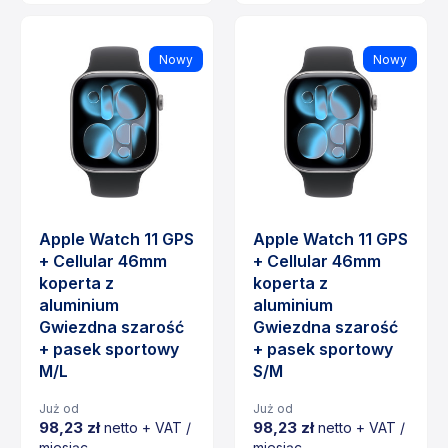
Nowy
Nowy
Apple Watch 11 GPS
Apple Watch 11 GPS
+ Cellular 46mm
+ Cellular 46mm
koperta z
koperta z
aluminium
aluminium
Gwiezdna szarość
Gwiezdna szarość
+ pasek sportowy
+ pasek sportowy
M/L
S/M
Już od
Już od
98,23 zł
98,23 zł
netto + VAT /
netto + VAT /
miesiąc
miesiąc