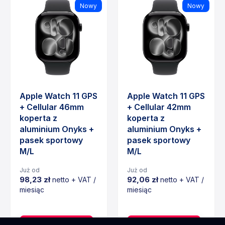
Nowy
Nowy
Apple Watch 11 GPS
Apple Watch 11 GPS
+ Cellular 46mm
+ Cellular 42mm
koperta z
koperta z
aluminium Onyks +
aluminium Onyks +
pasek sportowy
pasek sportowy
M/L
M/L
Już od
Już od
98,23 zł
92,06 zł
netto + VAT /
netto + VAT /
miesiąc
miesiąc
Cena
Cena
Dodaj do koszyka
Dodaj do koszyka