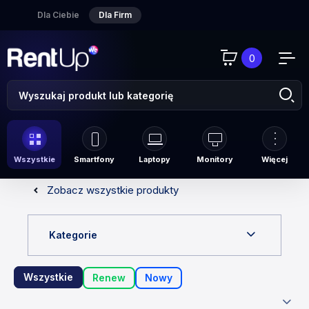
Dla Ciebie
Dla Firm
0
Wszystkie
Smartfony
Laptopy
Monitory
Więcej
Zobacz wszystkie produkty
Kategorie
Wszystkie
Renew
Nowy