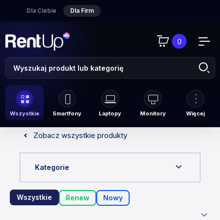
Dla Ciebie
Dla Firm
0
Wszystkie
Smartfony
Laptopy
Monitory
Więcej
Zobacz wszystkie produkty
Kategorie
Wszystkie
Renew
Nowy