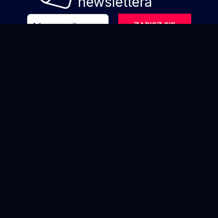
newslettera
ZAPISZ SIĘ
Wyrażam zgodę na komunikację
marketingowa za pomocą poczty elektronicznej
zgodnie z
klauzulą informacyjną
*
WeSub S.A. ul. Adama Branickiego 15 , 02-972
Warszawa
kom:
+48 459 599 677
e-mail:
kontakt@rentup.pl