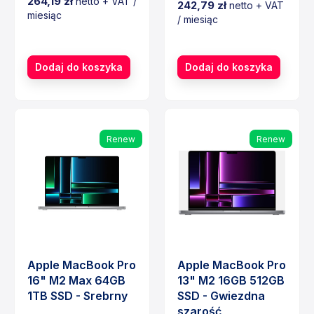
264,19 zł
netto + VAT /
242,79 zł
netto + VAT
miesiąc
/ miesiąc
Cena
Cena
Dodaj do koszyka
Dodaj do koszyka
Renew
Renew
Apple MacBook Pro
Apple MacBook Pro
16" M2 Max 64GB
13" M2 16GB 512GB
1TB SSD - Srebrny
SSD - Gwiezdna
szarość