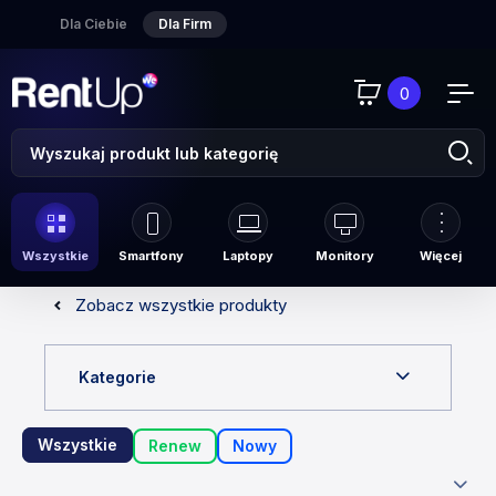
Dla Ciebie
Dla Firm
0
Wszystkie
Smartfony
Laptopy
Monitory
Więcej
Zobacz wszystkie produkty
Kategorie
Wszystkie
Renew
Nowy