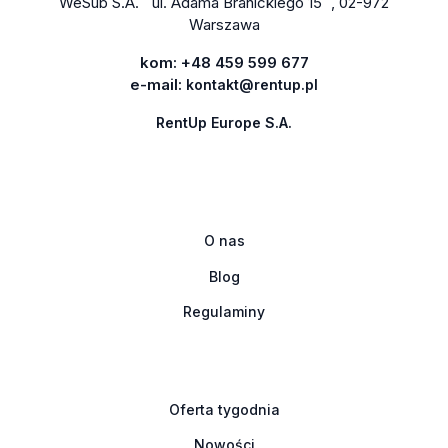
WeSub S.A. ul. Adama Branickiego 15 , 02-972
Warszawa
kom:
+48 459 599 677
e-mail:
kontakt@rentup.pl
RentUp Europe S.A.
O nas
Blog
Regulaminy
Oferta tygodnia
Nowości