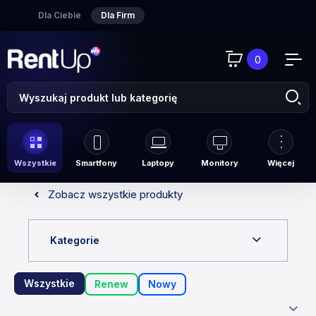
Dla Ciebie
Dla Firm
0
Wszystkie
Smartfony
Laptopy
Monitory
Więcej
Zobacz wszystkie produkty
Kategorie
Wszystkie
Renew
Nowy