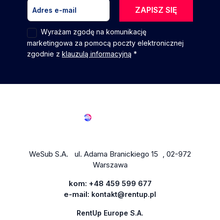
ZAPISZ SIĘ
Wyrażam zgodę na komunikację
marketingowa za pomocą poczty elektronicznej
zgodnie z
klauzulą informacyjną
*
WeSub S.A. ul. Adama Branickiego 15 , 02-972
Warszawa
kom:
+48 459 599 677
e-mail:
kontakt@rentup.pl
RentUp Europe S.A.