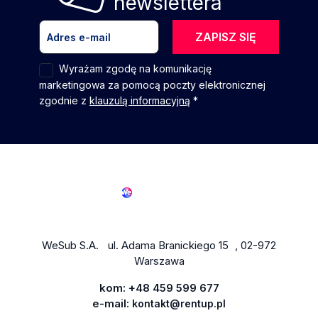
newslettera
ZAPISZ SIĘ
Wyrażam zgodę na komunikację
marketingowa za pomocą poczty elektronicznej
zgodnie z
klauzulą informacyjną
*
WeSub S.A. ul. Adama Branickiego 15 , 02-972
Warszawa
kom:
+48 459 599 677
e-mail:
kontakt@rentup.pl