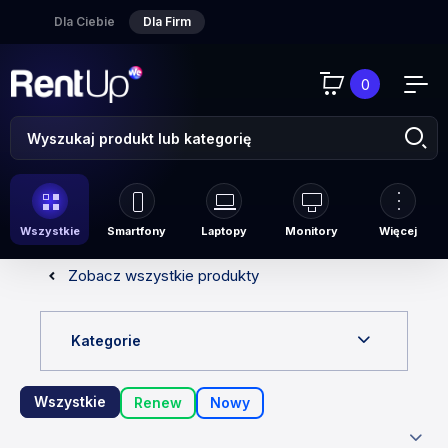
Dla Ciebie
Dla Firm
0
Wszystkie
Smartfony
Laptopy
Monitory
Więcej
Zobacz wszystkie produkty
Kategorie
Wszystkie
Renew
Nowy