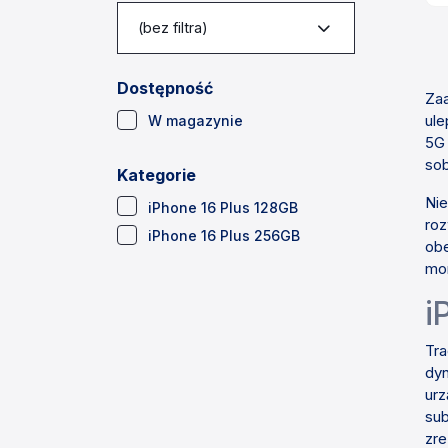
(bez filtra)
Dostępność
Zaa
(3)
ule
W magazynie
5G 
sob
Kategorie
Nie
(2)
iPhone 16 Plus 128GB
roz
(1)
iPhone 16 Plus 256GB
obe
mo
i
Tra
dyn
urz
sub
zr