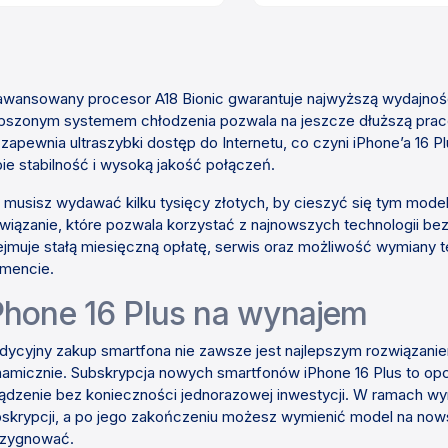
Cena
Cena
wansowany procesor A18 Bionic gwarantuje najwyższą wydajnoś
pszonym systemem chłodzenia pozwala na jeszcze dłuższą pr
zapewnia ultraszybki dostęp do Internetu, co czyni iPhone’a 16 P
ie stabilność i wysoką jakość połączeń.
 musisz wydawać kilku tysięcy złotych, by cieszyć się tym mod
wiązanie, które pozwala korzystać z najnowszych technologii b
jmuje stałą miesięczną opłatę, serwis oraz możliwość wymiany
mencie.
Phone 16 Plus na wynajem
dycyjny zakup smartfona nie zawsze jest najlepszym rozwiązanie
amicznie. Subskrypcja nowych smartfonów iPhone 16 Plus to opcj
ądzenie bez konieczności jednorazowej inwestycji. W ramach w
skrypcji, a po jego zakończeniu możesz wymienić model na nows
ezygnować.