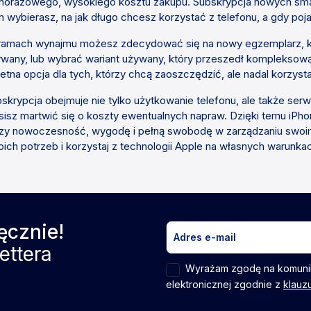
norazowego, wysokiego kosztu zakupu. Subskrypcja nowych smart
 wybierasz, na jak długo chcesz korzystać z telefonu, a gdy po
amach wynajmu możesz zdecydować się na nowy egzemplarz, któr
wany, lub wybrać wariant używany, który przeszedł kompleksową k
etna opcja dla tych, którzy chcą zaoszczędzić, ale nadal korzysta
skrypcja obejmuje nie tylko użytkowanie telefonu, ale także serw
isz martwić się o koszty ewentualnych napraw. Dzięki temu iPhon
zy nowoczesność, wygodę i pełną swobodę w zarządzaniu swoi
ich potrzeb i korzystaj z technologii Apple na własnych warunka
ęcznie!
ettera
Wyrażam zgodę na komuni
elektronicznej zgodnie z
klauz