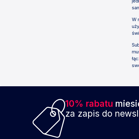
jed
sam
W r
uży
świ
Sub
mus
łąc
swo
10% rabatu
miesi
za zapis do newsl