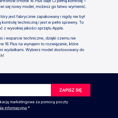
fonów iPhone 16 Plus daje Ci pełną kontrolę –
jawi się nowy model, możesz go łatwo wymienić.
y jest fabrycznie zapakowany i nigdy nie był
ontrolę techniczną i jest w pełni sprawny. To
ć z wysokiej jakości sprzętu Apple.
is i wsparcie techniczne, dzięki czemu nie
e 16 Plus na wynajem to rozwiązanie, które
mi wydatkami. Wybierz model dostosowany do
ch!
ZAPISZ SIĘ
kację marketingowa za pomocą poczty
ulą informacyjną
*