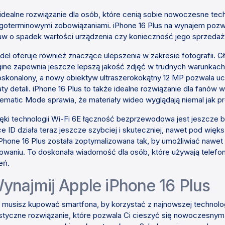
idealne rozwiązanie dla osób, które cenią sobie nowoczesne tech
goterminowymi zobowiązaniami. iPhone 16 Plus na wynajem pozwa
w o spadek wartości urządzenia czy konieczność jego sprzedaży 
el oferuje również znaczące ulepszenia w zakresie fotografii.
ine zapewnia jeszcze lepszą jakość zdjęć w trudnych warunkach
skonalony, a nowy obiektyw ultraszerokokątny 12 MP pozwala u
aty detali. iPhone 16 Plus to także idealne rozwiązanie dla fanów
ematic Mode sprawia, że materiały wideo wyglądają niemal jak p
ęki technologii Wi-Fi 6E łączność bezprzewodowa jest jeszcze ba
e ID działa teraz jeszcze szybciej i skuteczniej, nawet pod więk
Phone 16 Plus została zoptymalizowana tak, by umożliwiać nawet
owaniu. To doskonała wiadomość dla osób, które używają telefonu
eń.
ynajmij Apple iPhone 16 Plus
 musisz kupować smartfona, by korzystać z najnowszej technolog
styczne rozwiązanie, które pozwala Ci cieszyć się nowoczesny