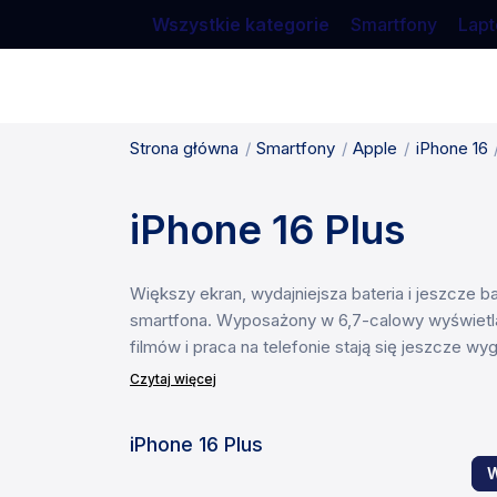
Wszystkie kategorie
Smartfony
Lapt
Strona główna
Smartfony
Apple
iPhone 16
iPhone 16 Plus
Większy ekran, wydajniejsza bateria i jeszcze 
smartfona. Wyposażony w 6,7-calowy wyświetlacz
filmów i praca na telefonie stają się jeszcze wy
Czytaj więcej
iPhone 16 Plus
W