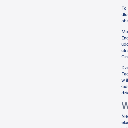
To 
dłu
oba
Mod
Eng
udo
utr
Cin
Dzi
Fac
w i
ład
dzi
W
Nie
ela