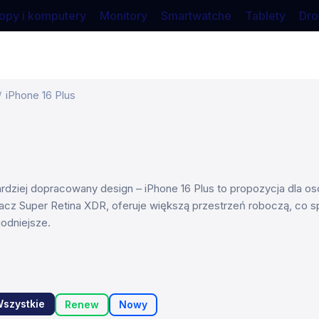
opy i komputery
Monitory
Smartwatche
Tablety
Dro
iPhone 16 Plus
bardziej dopracowany design – iPhone 16 Plus to propozycja dla o
 Super Retina XDR, oferuje większą przestrzeń roboczą, co spraw
godniejsze.
szystkie
Renew
Nowy