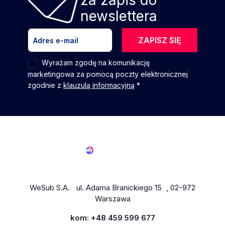
za zapis do
newslettera
ZAPISZ SIĘ
Wyrażam zgodę na komunikację
marketingowa za pomocą poczty elektronicznej
zgodnie z
klauzulą informacyjną
*
WeSub S.A. ul. Adama Branickiego 15 , 02-972
Warszawa
kom:
+48 459 599 677