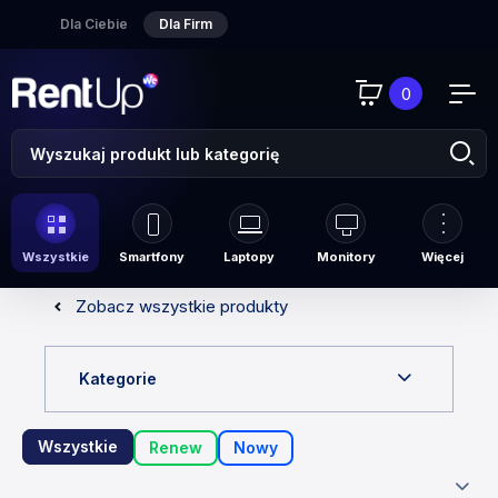
Dla Ciebie
Dla Firm
0
Wszystkie
Smartfony
Laptopy
Monitory
Więcej
Zobacz wszystkie produkty
Kategorie
Wszystkie
Renew
Nowy