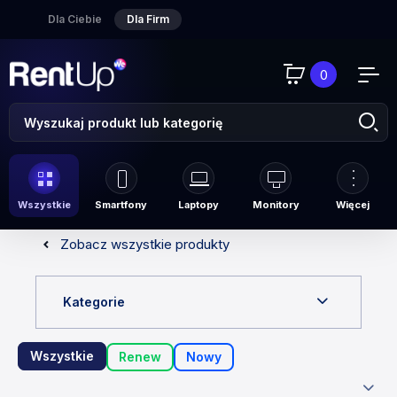
Dla Ciebie
Dla Firm
0
Wszystkie
Smartfony
Laptopy
Monitory
Więcej
Zobacz wszystkie produkty
Kategorie
Wszystkie
Renew
Nowy