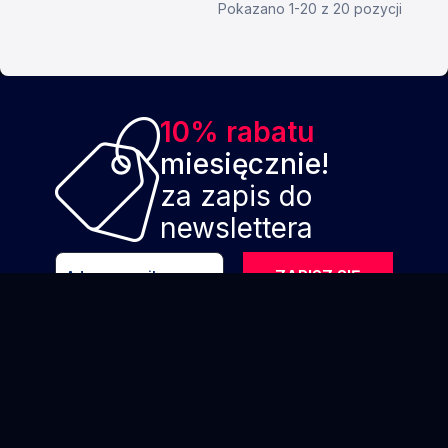
Pokazano 1-20 z 20 pozycji
10% rabatu
miesięcznie!
za zapis do
newslettera
ZAPISZ SIĘ
Wyrażam zgodę na komunikację
marketingowa za pomocą poczty elektronicznej
zgodnie z
klauzulą informacyjną
*