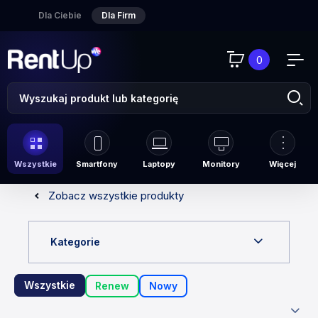
Dla Ciebie
Dla Firm
0
Wszystkie
Smartfony
Laptopy
Monitory
Więcej
Zobacz wszystkie produkty
Kategorie
Wszystkie
Renew
Nowy