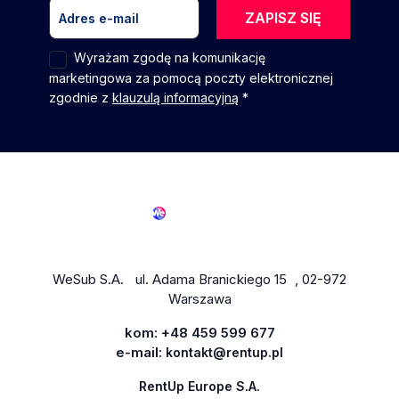
ZAPISZ SIĘ
Wyrażam zgodę na komunikację
marketingowa za pomocą poczty elektronicznej
zgodnie z
klauzulą informacyjną
*
WeSub S.A. ul. Adama Branickiego 15 , 02-972
Warszawa
kom:
+48 459 599 677
e-mail:
kontakt@rentup.pl
RentUp Europe S.A.