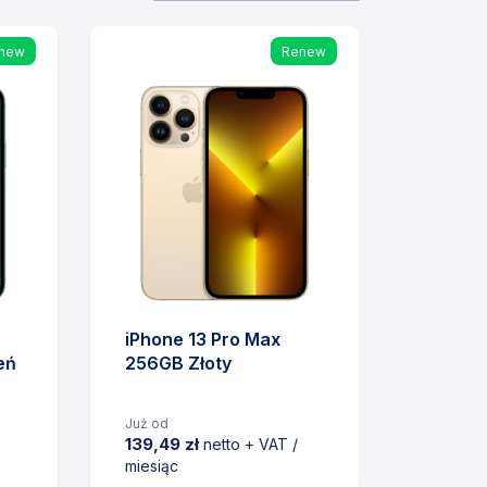
new
Renew
iPhone 13 Pro Max
eń
256GB Złoty
Już od
139,49 zł
netto + VAT /
miesiąc