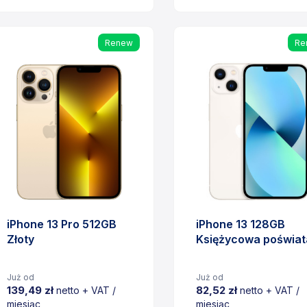
Cena
Cena
Renew
Re
iPhone 13 Pro 512GB
iPhone 13 128GB
Złoty
Księżycowa poświat
Już od
Już od
139,49 zł
82,52 zł
netto + VAT /
netto + VAT /
miesiąc
miesiąc