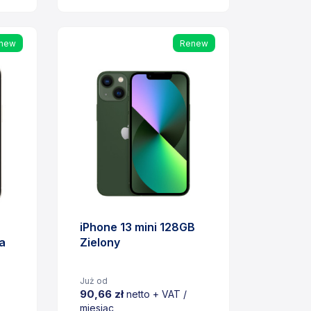
Cena
new
Renew
iPhone 13 mini 128GB
a
Zielony
Już od
90,66 zł
netto + VAT /
miesiąc