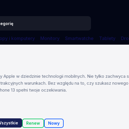
opy i komputery
Monitory
Smartwatche
Tablety
Dro
my Apple w dziedzinie technologii mobilnych. Nie tylko zachwyc
trakcyjnych warunkach. Bez względu na to, czy szukasz nowego 
hone 13 spełni twoje oczekiwania.
szystkie
Renew
Nowy