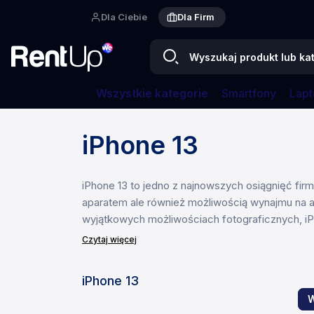
Dla Ciebie
Dla Firm
Wszystkie kategorie
Smartfony
Lapt
Strona główna
Smartfony
Apple
iPhone 13
iPhone 13
iPhone 13 to jedno z najnowszych osiągnięć fir
aparatem ale również możliwością wynajmu na a
wyjątkowych możliwościach fotograficznych, iP
Czytaj więcej
iPhone 13
W