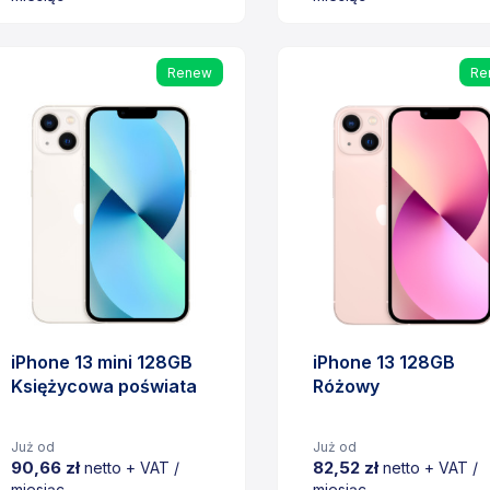
Cena
Cena
Renew
Re
iPhone 13 mini 128GB
iPhone 13 128GB
Księżycowa poświata
Różowy
Już od
Już od
90,66 zł
82,52 zł
netto + VAT /
netto + VAT /
miesiąc
miesiąc