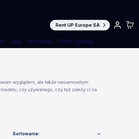
Rent UP Europe SA
ny
Dom
Pozostałe
Oferta tygodnia
a swoim wyglądem, ale także niesamowitym
modelu, czy używanego, czy też zależy ci na
Sortowanie: