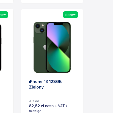
Cena
new
Renew
iPhone 13 128GB
Zielony
Już od
82,52 zł
netto + VAT /
miesiąc