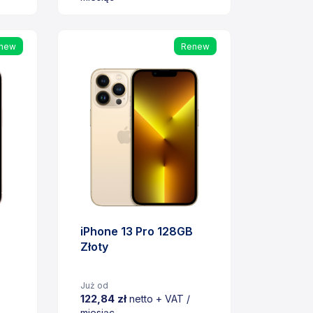
Cena
new
Renew
iPhone 13 Pro 128GB
Złoty
Już od
122,84 zł
netto + VAT /
miesiąc