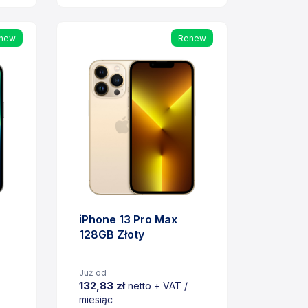
Cena
new
Renew
iPhone 13 Pro Max
128GB Złoty
Już od
132,83 zł
netto + VAT /
miesiąc