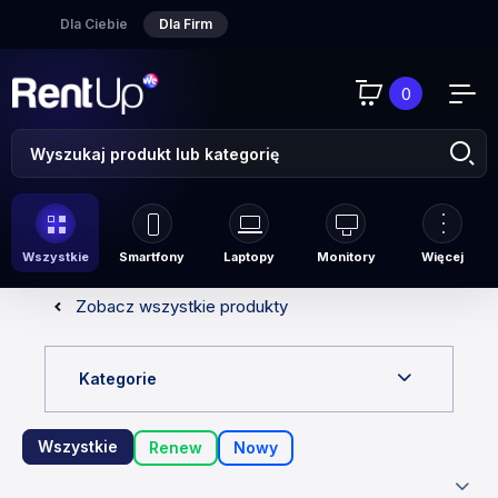
Dla Ciebie
Dla Firm
0
Wszystkie
Smartfony
Laptopy
Monitory
Więcej
Zobacz wszystkie produkty
Kategorie
Wszystkie
Renew
Nowy