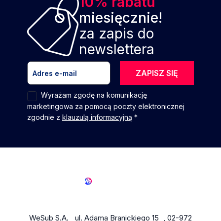
10% rabatu
miesięcznie!
za zapis do
newslettera
ZAPISZ SIĘ
Wyrażam zgodę na komunikację
marketingowa za pomocą poczty elektronicznej
zgodnie z
klauzulą informacyjną
*
WeSub S.A. ul. Adama Branickiego 15 , 02-972