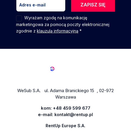
ZAPISZ SIĘ
Wyrażam zgodę na komunikację
marketingowa za pomocą poczty elektronicznej
zgodnie z
klauzulą informacyjną
*
WeSub S.A. ul. Adama Branickiego 15 , 02-972
Warszawa
kom:
+48 459 599 677
e-mail:
kontakt@rentup.pl
RentUp Europe S.A.