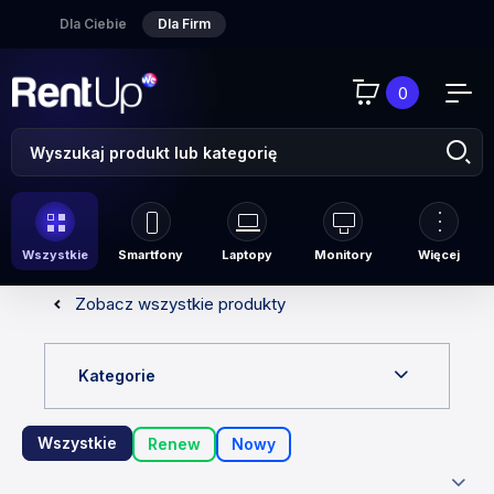
Dla Ciebie
Dla Firm
0
Wszystkie
Smartfony
Laptopy
Monitory
Więcej
Zobacz wszystkie produkty
Kategorie
Wszystkie
Renew
Nowy