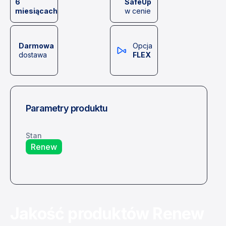
6
SafeUp
miesiącach
w cenie
Darmowa
Opcja
dostawa
FLEX
Parametry produktu
Stan
Renew
Jakość produktów Renew