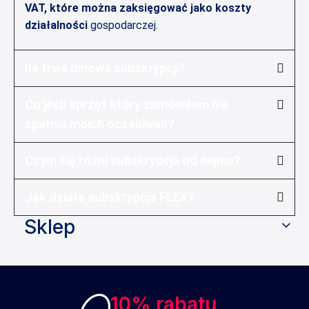
VAT, które można zaksięgować jako koszty
działalności
gospodarczej.
Ile trwa umowa subskrypcji?
Co jeśli sprzęt który zamówiłem nie
spełnia moich oczekiwań?
Czym się różni subskrypcja od najmu?
Jak działa subskrypcja FLEX?
Sklep
10% rabatu