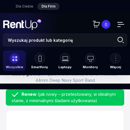
Dla Ciebie
Dla Firm
0
Wszystkie
Smartfony
Laptopy
Monitory
Więcej
Strona główna
Apple Watch Series 6 GPS + Cellular
44mm Deep Navy Sport Band
Renew
(jak nowy – przetestowany, w idealnym
stanie, z minimalnymi śladami użytkowania)