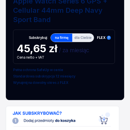
Apple Watch Series 6 GPS +
Cellular 44mm Deep Navy
Sport Band
Subskrybuj:
na firmę
dla Ciebie
FLEX
45,65 zł
/ za miesiąc
Cena netto + VAT
Pełna ochrona
SafeUp w cenie
Standardowa subskrypcja
12 miesięcy
Wynajmij na dowolny okres z
FLEX