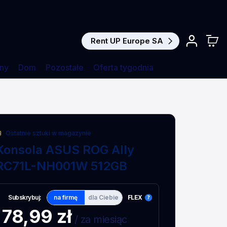
Rent UP Europe SA
ny
Dom
Pozostałe
Oferta tygodnia
Ostatnie sztuki w magazynie
Konsola ASUS ROG Ally
RC71L-NH001W 512GB
Subskrybuj:
na firmę
dla Ciebie
FLEX
78,99 zł
/ za miesiąc