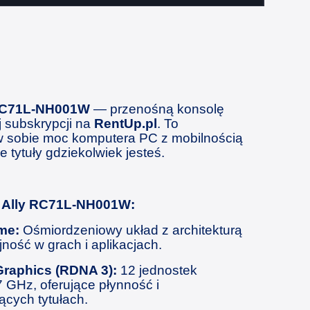
RC71L-NH001W
— przenośną konsolę
 subskrypcji na
RentUp.pl
. To
 sobie moc komputera PC z mobilnością
e tytuły gdziekolwiek jesteś.
 Ally RC71L-NH001W:
me:
Ośmiordzeniowy układ z architekturą
ność w grach i aplikacjach.
raphics (RDNA 3):
12 jednostek
 GHz, oferujące płynność i
cych tytułach.