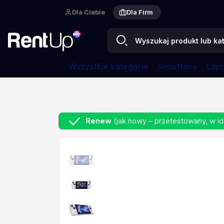
Dla Ciebie
Dla Firm
Wszystkie kategorie
Smartfony
Lapt
Strona główna
Konsola ASUS ROG Ally RC71
Renew
(jak nowy – przetestowany, w id