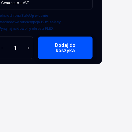
Cena netto + VAT
ełna ochrona
SafeUp w cenie
tandardowa subskrypcja
12 miesięcy
ynajmij na dowolny okres z
FLEX
Dodaj do
-
+
koszyka