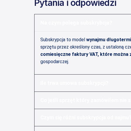
Pytania i odpowiedzi
Na czym polega subskrybcja?
Subskrypcja to model
wynajmu długoterm
sprzętu przez określony czas, z ustaloną cz
comiesięczne faktury VAT, które można 
gospodarczej.
Ile trwa umowa subskrypcji?
Co jeśli sprzęt który zamówiłem nie 
Czym się różni subskrypcja od najmu