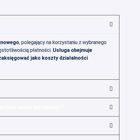
inowego
, polegający na korzystaniu z wybranego
ęstotliwością płatności.
Usługa obejmuje
zaksięgować jako koszty działalności
spełnia moich oczekiwań?
?