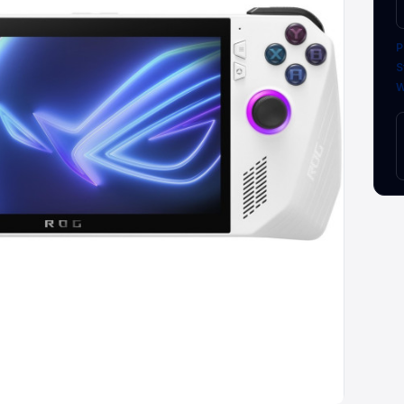
P
S
W