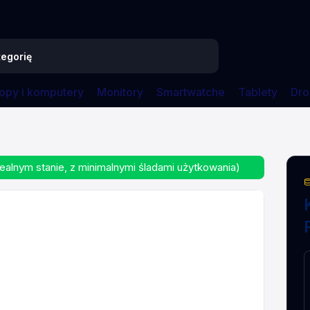
opy i komputery
Monitory
Smartwatche
Tablety
Dro
L-NH001W 512GB
ealnym stanie, z minimalnymi śladami użytkowania)