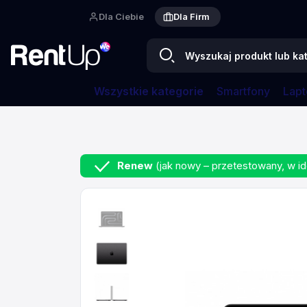
Dla Ciebie
Dla Firm
Wszystkie kategorie
Smartfony
Lapt
Strona główna
Apple MacBook Pro 14" M3 Pro
Renew
(jak nowy – przetestowany, w id