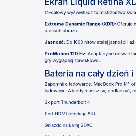
Ekran Liquid Retina XD
14-calowy wyświetlacz to mistrzostwo świat
Extreme Dynamic Range (XDR):
Oferuje 
partiach obrazu.
Jasność:
Do 1000 nitów stałej jasności i a
ProMotion 120 Hz:
Adaptacyjne odświeżanie
gry wyglądają zjawiskowo.
Bateria na cały dzień 
Zapomnij o ładowarce. MacBook Pro 14" of
ładowaniu. A kiedy musisz się podłączyć, 
3x port Thunderbolt 4
Port HDMI (obsługa 8K)
Gniazdo na kartę SDXC