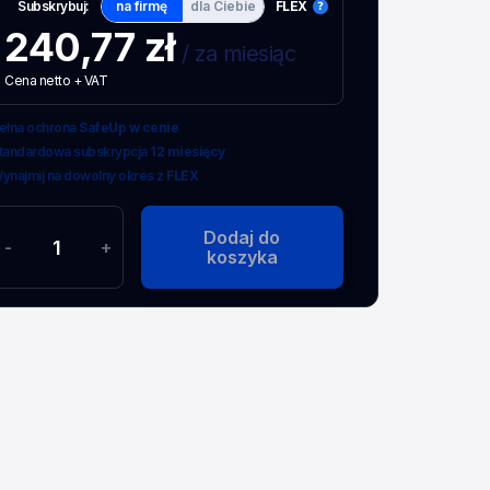
Subskrybuj:
na firmę
dla Ciebie
FLEX
240,77 zł
/ za miesiąc
Cena netto + VAT
ełna ochrona
SafeUp w cenie
tandardowa subskrypcja
12 miesięcy
ynajmij na dowolny okres z
FLEX
Dodaj do
-
+
koszyka