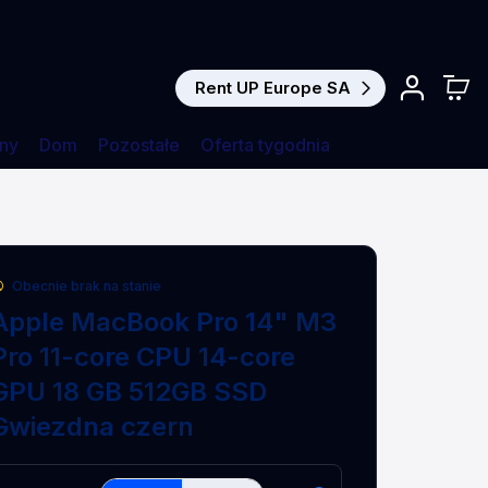
Rent UP Europe SA
ny
Dom
Pozostałe
Oferta tygodnia
Obecnie brak na stanie
Apple MacBook Pro 14" M3
Pro 11-core CPU 14-core
GPU 18 GB 512GB SSD
Gwiezdna czern