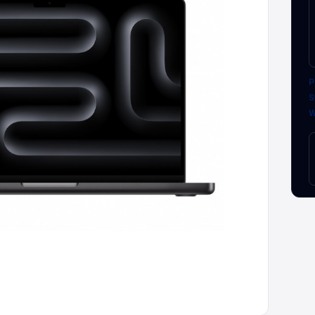
P
S
W