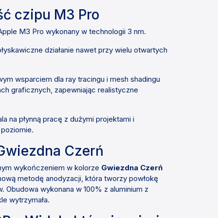
ć czipu M3 Pro
Apple M3 Pro wykonany w technologii 3 nm.
łyskawiczne działanie nawet przy wielu otwartych
ym wsparciem dla ray tracingu i mesh shadingu
ach graficznych, zapewniając realistyczne
a na płynną pracę z dużymi projektami i
 poziomie.
 Gwiezdna Czerń
wnym wykończeniem w kolorze
Gwiezdna Czerń
mową metodę anodyzacji, która tworzy powłokę
ców. Obudowa wykonana w 100% z aluminium z
ykle wytrzymała.