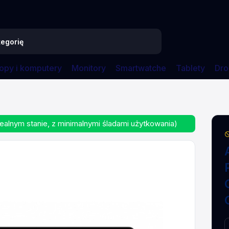
opy i komputery
Monitory
Smartwatche
Tablety
Dro
 11-core CPU 14-core GPU 18 GB 512GB SSD Gwiezdna czern
ealnym stanie, z minimalnymi śladami użytkowania)