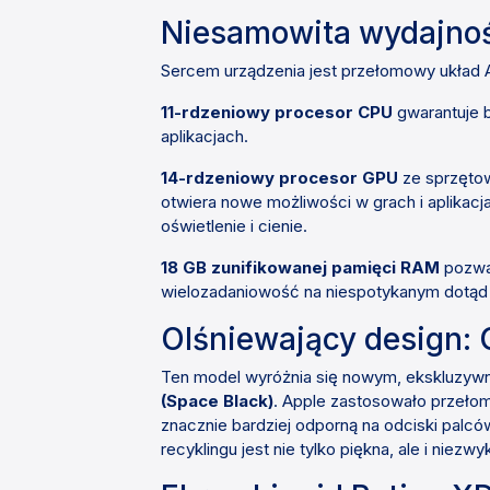
Niesamowita wydajnoś
Sercem urządzenia jest przełomowy układ 
11-rdzeniowy procesor CPU
gwarantuje b
aplikacjach.
14-rdzeniowy procesor GPU
ze sprzętow
otwiera nowe możliwości w grach i aplikacj
oświetlenie i cienie.
18 GB zunifikowanej pamięci RAM
pozwal
wielozadaniowość na niespotykanym dotąd
Olśniewający design:
Ten model wyróżnia się nowym, ekskluzy
(Space Black)
. Apple zastosowało przeło
znacznie bardziej odporną na odciski pal
recyklingu jest nie tylko piękna, ale i niezw