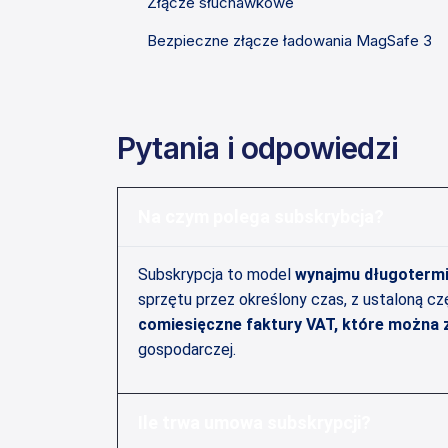
Złącze słuchawkowe
Bezpieczne złącze ładowania MagSafe 3
Pytania i odpowiedzi
Na czym polega subskrybcja?
Subskrypcja to model
wynajmu długoterm
sprzętu przez określony czas, z ustaloną cz
comiesięczne faktury VAT, które można 
gospodarczej.
Ile trwa umowa subskrypcji?