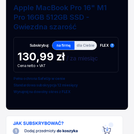
Apple MacBook Pro 16" M1
Pro 16GB 512GB SSD -
Gwiezdna szarość
Subskrybuj:
na firmę
dla Ciebie
FLEX
130,99 zł
/ za miesiąc
Cena netto + VAT
Pełna ochrona
SafeUp w cenie
Standardowa subskrypcja
12 miesięcy
Wynajmij na dowolny okres z
FLEX