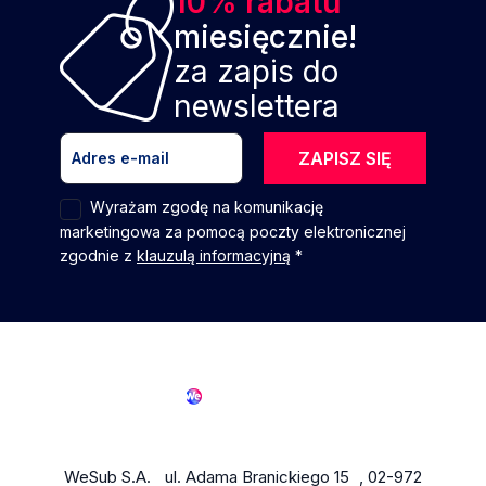
10% rabatu
miesięcznie!
za zapis do
newslettera
ZAPISZ SIĘ
Wyrażam zgodę na komunikację
marketingowa za pomocą poczty elektronicznej
zgodnie z
klauzulą informacyjną
*
WeSub S.A. ul. Adama Branickiego 15 , 02-972