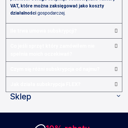
VAT, które można zaksięgować jako koszty
działalności
gospodarczej.
Ile trwa umowa subskrypcji?
Co jeśli sprzęt który zamówiłem nie
spełnia moich oczekiwań?
Czym się różni subskrypcja od najmu?
Jak działa subskrypcja FLEX?
Sklep