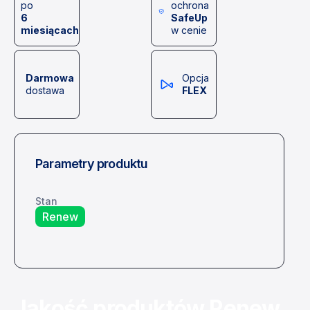
po
ochrona
6
SafeUp
miesiącach
w cenie
Darmowa
Opcja
dostawa
FLEX
Parametry produktu
Stan
Renew
Jakość produktów Renew