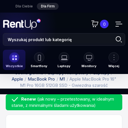
Dla Ciebie
Dla Firm
0
Wszystkie
Smartfony
Laptopy
Monitory
Więcej
Strona główna
Laptopy i komputery
Laptopy
Apple
MacBook Pro
M1
Apple MacBook Pro 16"
M1 Pro 16GB 512GB SSD - Gwiezdna szarość
Renew
(jak nowy – przetestowany, w idealnym
stanie, z minimalnymi śladami użytkowania)