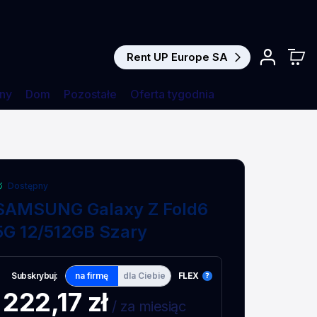
Rent UP Europe SA
ny
Dom
Pozostałe
Oferta tygodnia
SAMSUNG Galaxy Z Fold6 5G 12/512GB Szary
Dostępny
SAMSUNG Galaxy Z Fold6
5G 12/512GB Szary
Subskrybuj:
na firmę
dla Ciebie
FLEX
222,17 zł
/ za miesiąc