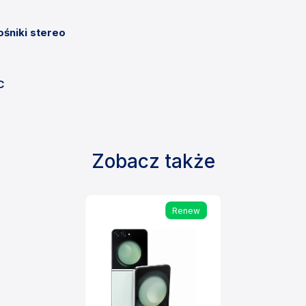
śniki stereo
C
Zobacz także
Renew