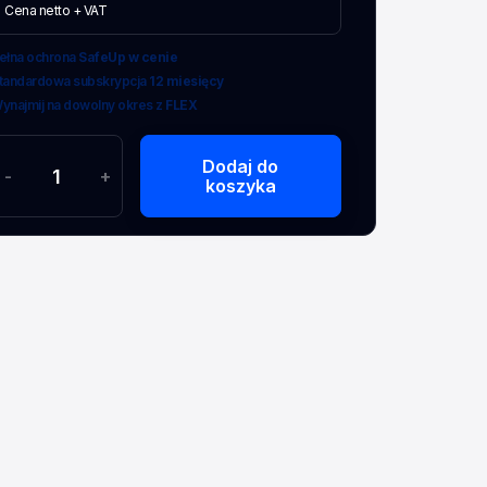
Cena netto + VAT
ełna ochrona
SafeUp w cenie
tandardowa subskrypcja
12 miesięcy
ynajmij na dowolny okres z
FLEX
Dodaj do
-
+
koszyka