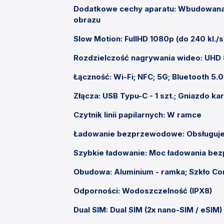
Dodatkowe cechy aparatu: Wbudowana l
obrazu
Slow Motion: FullHD 1080p (do 240 kl./s)
Rozdzielczość nagrywania wideo: UHD
Łączność: Wi-Fi; NFC; 5G; Bluetooth 5.0
Złącza: USB Typu-C - 1 szt.; Gniazdo kar
Czytnik linii papilarnych: W ramce
Ładowanie bezprzewodowe: Obsługuj
Szybkie ładowanie: Moc ładowania be
Obudowa: Aluminium - ramka; Szkło Corn
Odporności: Wodoszczelność (IPX8)
Dual SIM: Dual SIM (2x nano-SIM / eSIM)