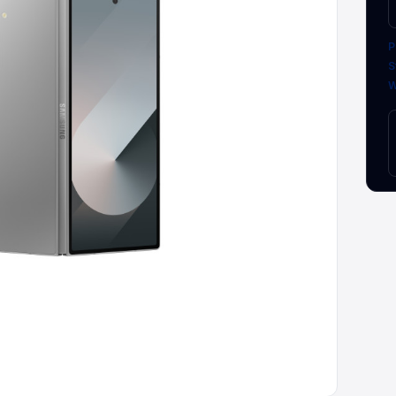
P
S
W