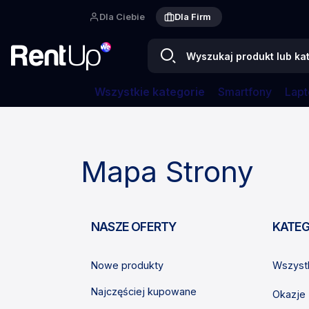
Dla Ciebie
Dla Firm
Wszystkie kategorie
Smartfony
Lapt
Strona główna
Mapa strony
Mapa Strony
NASZE OFERTY
KATEG
Nowe produkty
Wszystk
Najczęściej kupowane
Okazje