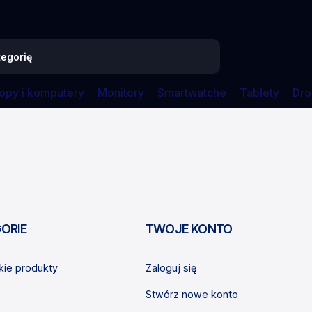
opy i komputery
Monitory
Smartwatche
Tablety
Dro
ORIE
TWOJE KONTO
ie produkty
Zaloguj się
Stwórz nowe konto