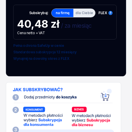
Subskrybuj:
na firmę
dla Ciebie
FLEX
40,48 zł
/ za miesiąc
Cena netto + VAT
Pełna ochrona
SafeUp w cenie
Standardowa subskrypcja
12 miesięcy
Wynajmij na dowolny okres z
FLEX