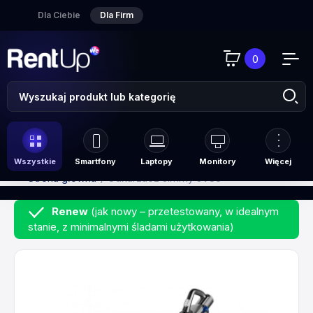
Dla Ciebie
Dla Firm
0
Wszystkie
Smartfony
Laptopy
Monitory
Więcej
Strona główna
Odkurzacz Jimmy JV85
Renew
(jak nowy – przetestowany, w idealnym
stanie, z minimalnymi śladami użytkowania)