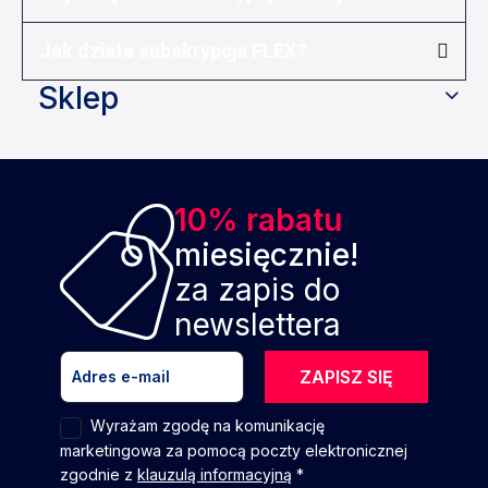
Jak działa subskrypcja FLEX?
Sklep
10% rabatu
miesięcznie!
za zapis do
newslettera
ZAPISZ SIĘ
Wyrażam zgodę na komunikację
marketingowa za pomocą poczty elektronicznej
zgodnie z
klauzulą informacyjną
*