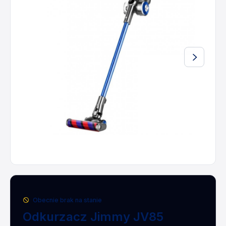
Obecnie brak na stanie
Odkurzacz Jimmy JV85