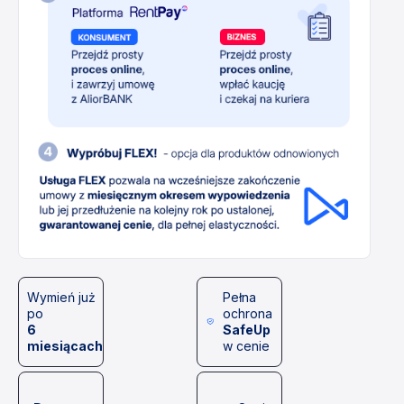
Wymień już
Pełna
po
ochrona
6
SafeUp
miesiącach
w cenie