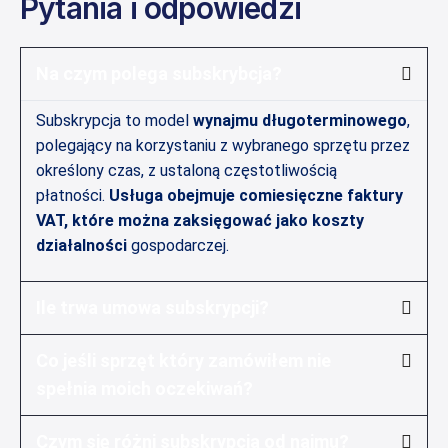
Pytania i odpowiedzi
Na czym polega subskrybcja?
Subskrypcja to model
wynajmu długoterminowego
,
polegający na korzystaniu z wybranego sprzętu przez
określony czas, z ustaloną częstotliwością
płatności.
Usługa obejmuje comiesięczne faktury
VAT, które można zaksięgować jako koszty
działalności
gospodarczej.
Ile trwa umowa subskrypcji?
Co jeśli sprzęt który zamówiłem nie
spełnia moich oczekiwań?
Czym się różni subskrypcja od najmu?