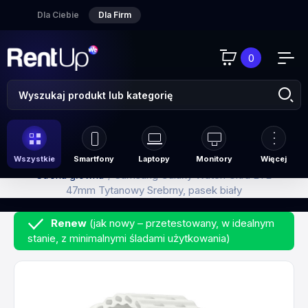
Dla Ciebie
Dla Firm
0
Wszystkie
Smartfony
Laptopy
Monitory
Więcej
Strona główna
Samsung Galaxy Watch Ultra LTE
47mm Tytanowy Srebrny, pasek biały
Renew
(jak nowy – przetestowany, w idealnym
stanie, z minimalnymi śladami użytkowania)