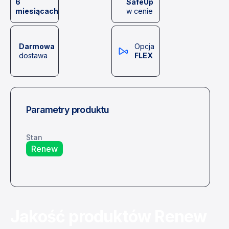
6
SafeUp
miesiącach
w cenie
Darmowa
Opcja
dostawa
FLEX
Parametry produktu
Stan
Renew
Jakość produktów Renew