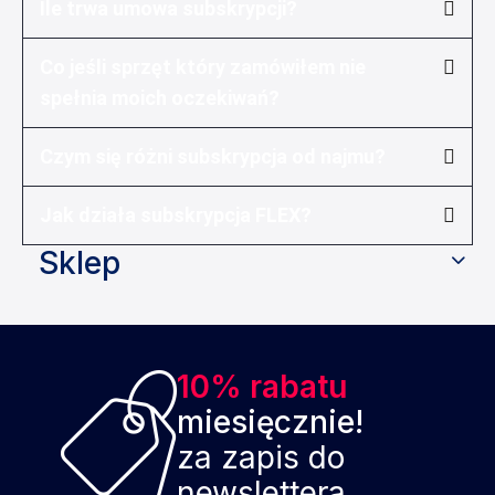
Ile trwa umowa subskrypcji?
Co jeśli sprzęt który zamówiłem nie
spełnia moich oczekiwań?
Czym się różni subskrypcja od najmu?
Jak działa subskrypcja FLEX?
Sklep
10% rabatu
miesięcznie!
za zapis do
newslettera