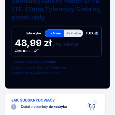
Samsung Galaxy Watch Ultra
LTE 47mm Tytanowy Srebrny,
pasek biały
Subskrybuj:
na firmę
dla Ciebie
FLEX
48,99 zł
/ za miesiąc
Cena netto + VAT
Pełna ochrona
SafeUp w cenie
Standardowa subskrypcja
12 miesięcy
Wynajmij na dowolny okres z
FLEX