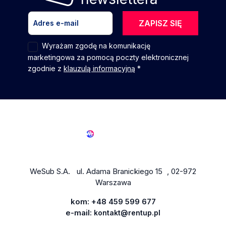
ZAPISZ SIĘ
Wyrażam zgodę na komunikację
marketingowa za pomocą poczty elektronicznej
zgodnie z
klauzulą informacyjną
*
WeSub S.A. ul. Adama Branickiego 15 , 02-972
Warszawa
kom:
+48 459 599 677
e-mail:
kontakt@rentup.pl