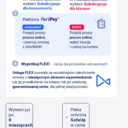
Wymień już
Pełna
po
ochrona
6
SafeUp
miesiącach
w cenie