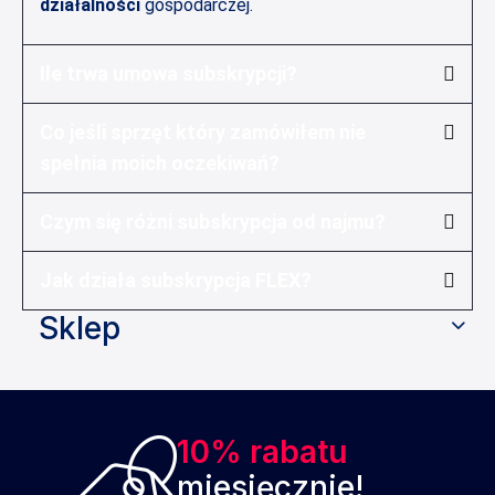
działalności
gospodarczej.
Ile trwa umowa subskrypcji?
Co jeśli sprzęt który zamówiłem nie
spełnia moich oczekiwań?
Czym się różni subskrypcja od najmu?
Jak działa subskrypcja FLEX?
Sklep
10% rabatu
miesięcznie!