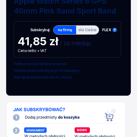
Apple Watch Series 6 GPS
40mm Pink Sand Sport Band
Subskrybuj:
na firmę
dla Ciebie
FLEX
41,85 zł
/ za miesiąc
Cena netto + VAT
Pełna ochrona
SafeUp w cenie
Standardowa subskrypcja
12 miesięcy
Wynajmij na dowolny okres z
FLEX