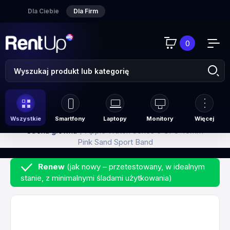
Dla Ciebie
Dla Firm
0
Wszystkie
Smartfony
Laptopy
Monitory
Więcej
Strona główna
Apple Watch Series 6 GPS 40mm
Pink Sand Sport Band
Renew
(jak nowy – przetestowany, w idealnym
stanie, z minimalnymi śladami użytkowania)