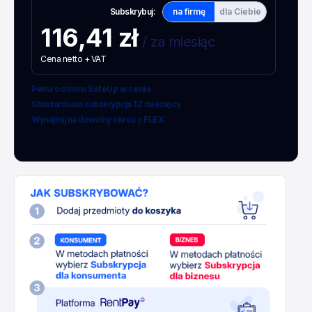
Subskrybuj:
na firmę
dla Ciebie
116,41 zł
/ za miesiąc
Cena netto + VAT
Pełna ochrona
SafeUp w cenie
Standardowa subskrypcja
12 miesięcy
Wynajmij na dowolny okres z
FLEX