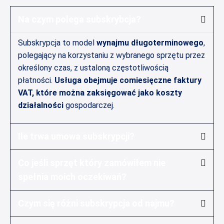
Na czym polega subskrybcja?
Subskrypcja to model
wynajmu długoterminowego
,
polegający na korzystaniu z wybranego sprzętu przez
określony czas, z ustaloną częstotliwością
płatności.
Usługa obejmuje comiesięczne faktury
VAT, które można zaksięgować jako koszty
działalności
gospodarczej.
Ile trwa umowa subskrypcji?
Co jeśli sprzęt który zamówiłem nie
spełnia moich oczekiwań?
Czym się różni subskrypcja od najmu?