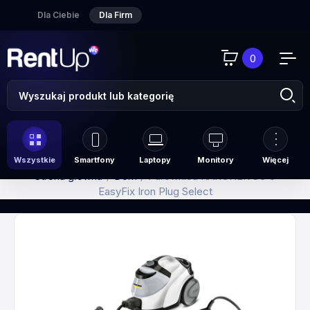
Dla Ciebie
Dla Firm
0
Wszystkie
Smartfony
Laptopy
Monitory
Więcej
Strona główna
Dom
Parownica KARCHER SC 5
EasyFix Iron Plug Select