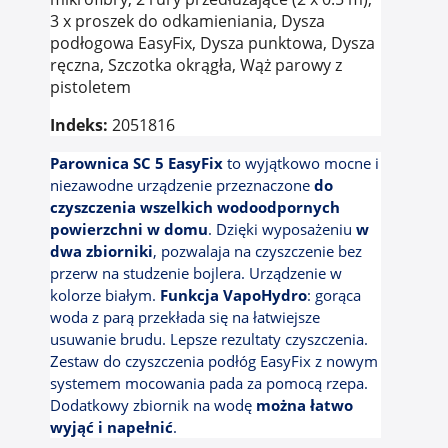
3 x proszek do odkamieniania, Dysza
podłogowa EasyFix, Dysza punktowa, Dysza
ręczna, Szczotka okrągła, Wąż parowy z
pistoletem
Indeks:
2051816
Parownica SC 5 EasyFix
to wyjątkowo mocne i
niezawodne urządzenie przeznaczone
do
czyszczenia wszelkich wodoodpornych
powierzchni w domu
. Dzięki wyposażeniu
w
dwa zbiorniki
, pozwalaja na czyszczenie bez
przerw na studzenie bojlera. Urządzenie w
kolorze białym.
Funkcja VapoHydro
: gorąca
woda z parą przekłada się na łatwiejsze
usuwanie brudu. Lepsze rezultaty czyszczenia.
Zestaw do czyszczenia podłóg EasyFix z nowym
systemem mocowania pada za pomocą rzepa.
Dodatkowy zbiornik na wodę
można łatwo
wyjąć i napełnić
.