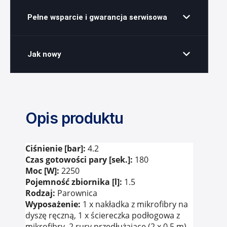
Pełne wsparcie i gwarancja serwisowa
Jak nowy
Opis produktu
Ciśnienie [bar]:
4.2
Czas gotowości pary [sek.]:
180
Moc [W]:
2250
Pojemność zbiornika [l]:
1.5
Rodzaj:
Parownica
Wyposażenie:
1 x nakładka z mikrofibry na
dyszę ręczną, 1 x ściereczka podłogowa z
mikrofibry, 2 rury przedłużające (2 x 0.5 m),