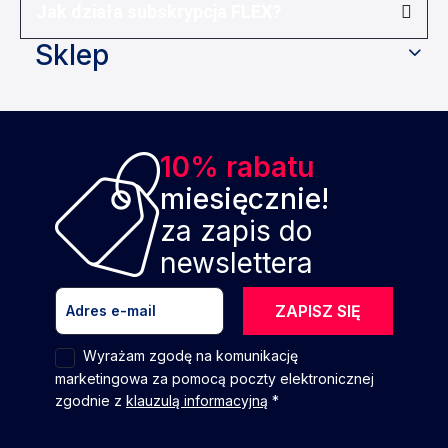
Jak działa subskrypcja FLEX?
Sklep
10% rabatu
miesięcznie!
za zapis do
newslettera
ZAPISZ SIĘ
Wyrażam zgodę na komunikację
marketingowa za pomocą poczty elektronicznej
zgodnie z
klauzulą informacyjną
*