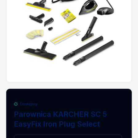
Dostępny
Parownica KARCHER SC 5
EasyFix Iron Plug Select