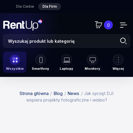
Dla Ciebie
Dla Firm
0
Wszystkie
Smartfony
Laptopy
Monitory
Więcej
Strona główna
Blog
News
Jak sprzęt DJI
wspiera projekty fotograficzne i wideo?