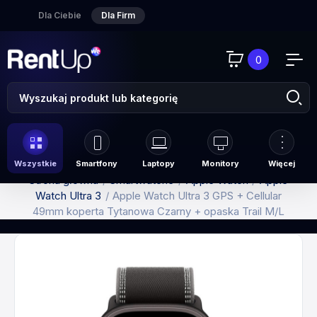
Dla Ciebie
Dla Firm
0
Wszystkie
Smartfony
Laptopy
Monitory
Więcej
Strona główna
Smartwatche
Apple Watch
Apple
Watch Ultra 3
Apple Watch Ultra 3 GPS + Cellular
49mm koperta Tytanowa Czarny + opaska Trail M/L