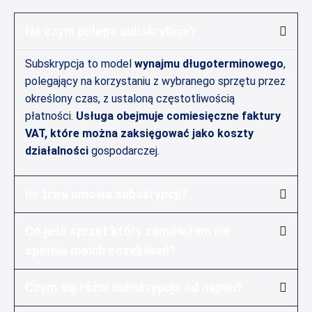
Na czym polega subskrybcja?
Subskrypcja to model
wynajmu długoterminowego
,
polegający na korzystaniu z wybranego sprzętu przez
określony czas, z ustaloną częstotliwością
płatności.
Usługa obejmuje comiesięczne faktury
VAT, które można zaksięgować jako koszty
działalności
gospodarczej.
Ile trwa umowa subskrypcji?
Co jeśli sprzęt który zamówiłem nie
spełnia moich oczekiwań?
Czym się różni subskrypcja od najmu?