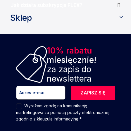
Jak działa subskrypcja FLEX?
Sklep
10% rabatu
miesięcznie!
za zapis do
newslettera
ZAPISZ SIĘ
Wyrażam zgodę na komunikację
marketingowa za pomocą poczty elektronicznej
zgodnie z
klauzulą informacyjną
*