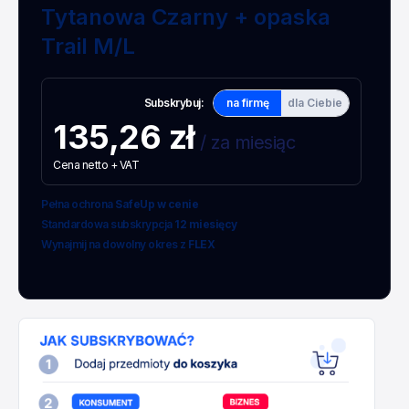
Tytanowa Czarny + opaska
Trail M/L
Subskrybuj:
na firmę
dla Ciebie
135,26 zł
/ za miesiąc
Cena netto + VAT
Pełna ochrona
SafeUp w cenie
Standardowa subskrypcja
12 miesięcy
Wynajmij na dowolny okres z
FLEX