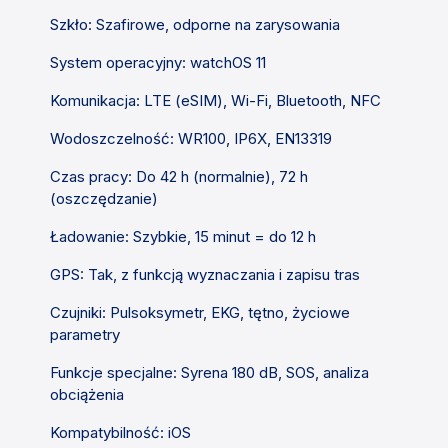
Szkło:
Szafirowe, odporne na zarysowania
System operacyjny:
watchOS 11
Komunikacja:
LTE (eSIM), Wi-Fi, Bluetooth, NFC
Wodoszczelność:
WR100, IP6X, EN13319
Czas pracy:
Do 42 h (normalnie), 72 h
(oszczędzanie)
Ładowanie:
Szybkie, 15 minut = do 12 h
GPS:
Tak, z funkcją wyznaczania i zapisu tras
Czujniki:
Pulsoksymetr, EKG, tętno, życiowe
parametry
Funkcje specjalne:
Syrena 180 dB, SOS, analiza
obciążenia
Kompatybilność:
iOS