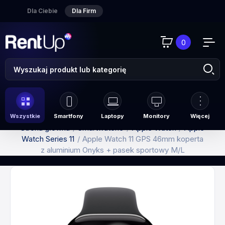
Dla Ciebie
Dla Firm
0
Wszystkie
Smartfony
Laptopy
Monitory
Więcej
Strona główna
Smartwatche
Apple Watch
Apple
Watch Series 11
Apple Watch 11 GPS 46mm koperta
z aluminium Onyks + pasek sportowy M/L