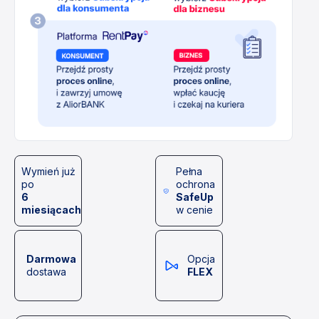
Wymień już
Pełna
po
ochrona
6
SafeUp
miesiącach
w cenie
Darmowa
Opcja
dostawa
FLEX