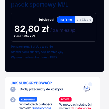
pasek sportowy M/L
Subskrybuj:
na firmę
dla Ciebie
82,80 zł
/ za miesiąc
Cena netto + VAT
Pełna ochrona
SafeUp w cenie
Standardowa subskrypcja
12 miesięcy
Wynajmij na dowolny okres z
FLEX