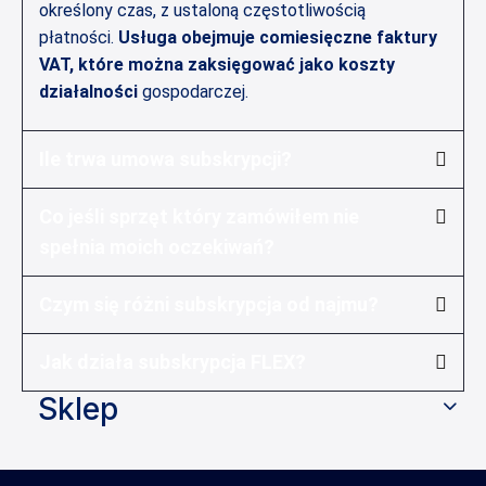
określony czas, z ustaloną częstotliwością
płatności.
Usługa obejmuje comiesięczne faktury
VAT, które można zaksięgować jako koszty
działalności
gospodarczej.
Ile trwa umowa subskrypcji?
Co jeśli sprzęt który zamówiłem nie
spełnia moich oczekiwań?
Czym się różni subskrypcja od najmu?
Jak działa subskrypcja FLEX?
Sklep