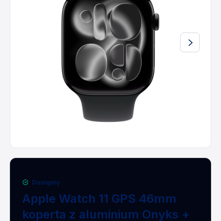
Dostępny
Apple Watch 11 GPS 46mm
koperta z aluminium Onyks +