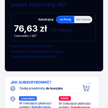
pasek sportowy M/L
Subskrybuj:
na firmę
dla Ciebie
76,63 zł
/ za miesiąc
Cena netto + VAT
Pełna ochrona
SafeUp w cenie
Standardowa subskrypcja
12 miesięcy
Wynajmij na dowolny okres z
FLEX