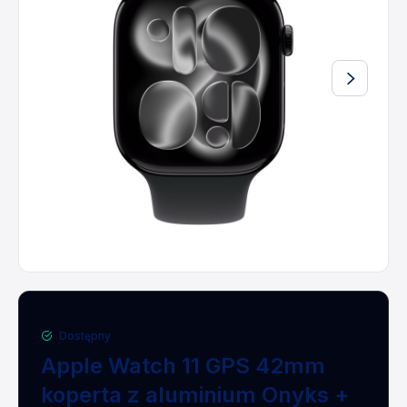
Dostępny
Apple Watch 11 GPS 42mm
koperta z aluminium Onyks +