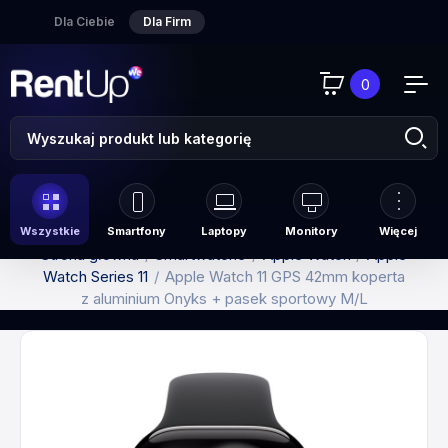
Dla Ciebie
Dla Firm
0
Wszystkie
Smartfony
Laptopy
Monitory
Więcej
Strona główna
Smartwatche
Apple Watch
Apple
Watch Series 11
Apple Watch 11 GPS 42mm koperta
z aluminium Onyks + pasek sportowy M/L