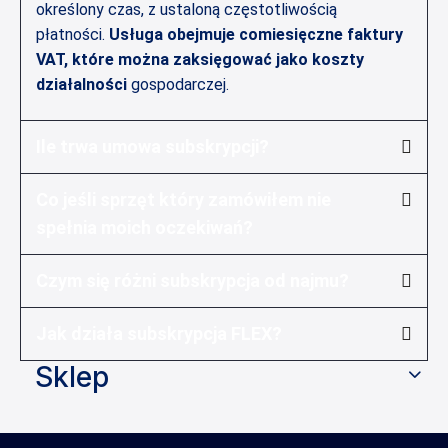
określony czas, z ustaloną częstotliwością
płatności.
Usługa obejmuje comiesięczne faktury
VAT, które można zaksięgować jako koszty
działalności
gospodarczej.
Ile trwa umowa subskrypcji?
Co jeśli sprzęt który zamówiłem nie
spełnia moich oczekiwań?
Czym się różni subskrypcja od najmu?
Jak działa subskrypcja FLEX?
Sklep