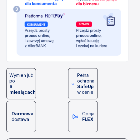
Wymień już
Pełna
po
ochrona
6
SafeUp
miesiącach
w cenie
Darmowa
Opcja
dostawa
FLEX