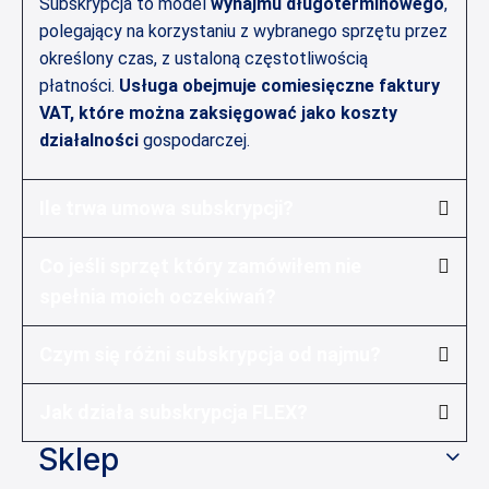
Subskrypcja to model
wynajmu długoterminowego
,
polegający na korzystaniu z wybranego sprzętu przez
określony czas, z ustaloną częstotliwością
płatności.
Usługa obejmuje comiesięczne faktury
VAT, które można zaksięgować jako koszty
działalności
gospodarczej.
Ile trwa umowa subskrypcji?
Co jeśli sprzęt który zamówiłem nie
spełnia moich oczekiwań?
Czym się różni subskrypcja od najmu?
Jak działa subskrypcja FLEX?
Sklep