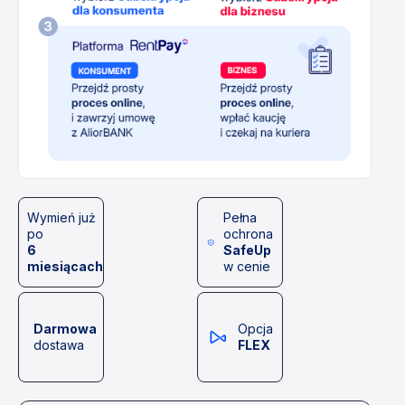
Wymień już
Pełna
po
ochrona
6
SafeUp
miesiącach
w cenie
Darmowa
Opcja
dostawa
FLEX