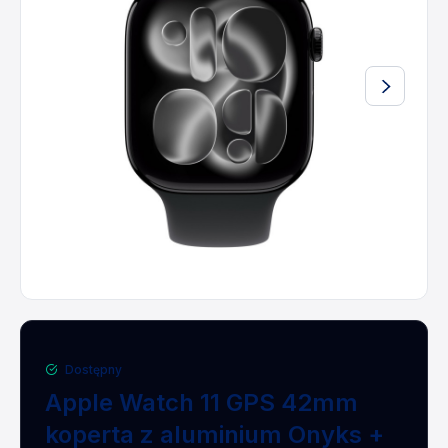
Dostępny
Apple Watch 11 GPS 42mm
koperta z aluminium Onyks +