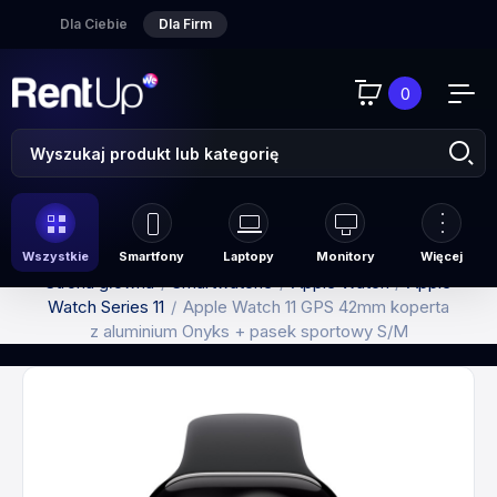
Dla Ciebie
Dla Firm
0
Wszystkie
Smartfony
Laptopy
Monitory
Więcej
Strona główna
Smartwatche
Apple Watch
Apple
Watch Series 11
Apple Watch 11 GPS 42mm koperta
z aluminium Onyks + pasek sportowy S/M