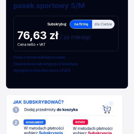
pasek sportowy S/M
Subskrybuj:
na firmę
dla Ciebie
76,63 zł
/ za miesiąc
Cena netto + VAT
Pełna ochrona
SafeUp w cenie
Standardowa subskrypcja
12 miesięcy
Wynajmij na dowolny okres z
FLEX