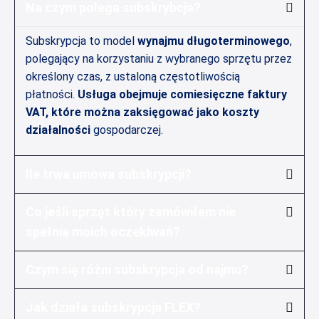
Na czym polega subskrybcja?
Subskrypcja to model
wynajmu długoterminowego
,
polegający na korzystaniu z wybranego sprzętu przez
określony czas, z ustaloną częstotliwością
płatności.
Usługa obejmuje comiesięczne faktury
VAT, które można zaksięgować jako koszty
działalności
gospodarczej.
Ile trwa umowa subskrypcji?
Co jeśli sprzęt który zamówiłem nie
spełnia moich oczekiwań?
Czym się różni subskrypcja od najmu?
Jak działa subskrypcja FLEX?