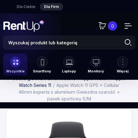
Dla Ciebie
Dla Firm
0
Wszystkie
Smartfony
Laptopy
Monitory
Więcej
Strona główna
Smartwatche
Apple Watch
Apple
Watch Series 11
Apple Watch 11 GPS + Cellular
46mm koperta z aluminium Gwiezdna szarość +
pasek sportowy S/M