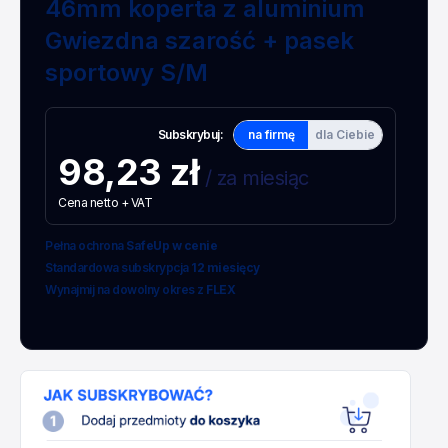
46mm koperta z aluminium
Gwiezdna szarość + pasek
sportowy S/M
Subskrybuj:
na firmę
dla Ciebie
98,23 zł
/ za miesiąc
Cena netto + VAT
Pełna ochrona
SafeUp w cenie
Standardowa subskrypcja
12 miesięcy
Wynajmij na dowolny okres z
FLEX